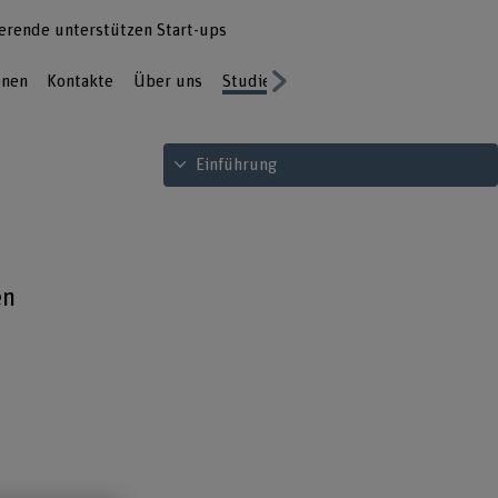
erende unterstützen Start-ups
onen
Kontakte
Über uns
Studierende unterstützen Start-ups
Next
Inhaltsverzeichnis ansehen
Einführung
en