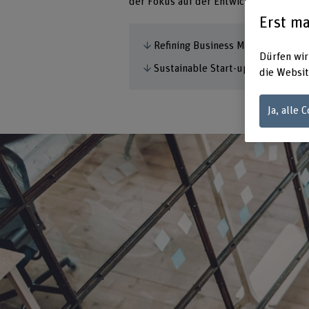
der Fokus auf der Entwicklung nachhal
Erst ma
Refining Business Models
Dürfen wir
Sustainable Start-up Challenge
die Websit
Ja, alle 