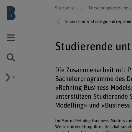
Startseite
...
Forschungsbereiche 
Innovation & Strategic Entreprene
Prev
ious
Studierende unt
Die Zusammenarbeit mit Pr
DE
Bachelorprogramme des De
«Refining Business Models
unterstützen Studierende 
Modelling» und «Business 
Im Modul Refining Business Models unt
Weiterentwicklung ihres Geschäftsmode