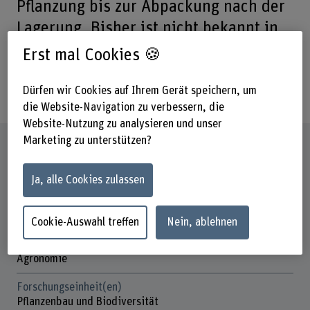
Pflanzung bis zur Abpackung nach der
Lagerung. Bisher ist nicht bekannt in
welchen Phasen das Infektionsrisiko
Erst mal Cookies 🍪
am höchsten ist und welche
Massnahmen am wirksamsten sind.
Dürfen wir Cookies auf Ihrem Gerät speichern, um
die Website-Navigation zu verbessern, die
Website-Nutzung zu analysieren und unser
Marketing zu unterstützen?
Steckbrief
Ja, alle Cookies zulassen
Beteiligte Departemente
Hochschule für Agrar-, Forst- und
Lebensmittelwissenschaften
Cookie-Auswahl treffen
Nein, ablehnen
Institut(e)
Agronomie
Forschungseinheit(en)
Pflanzenbau und Biodiversität