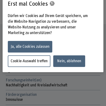
Erst mal Cookies 🍪
with the goal to contribute to the
Swiss Energy Transition 2050.
Dürfen wir Cookies auf Ihrem Gerät speichern, um
die Website-Navigation zu verbessern, die
Website-Nutzung zu analysieren und unser
Steckbrief
Marketing zu unterstützen?
Beteiligte Departemente
Ja, alle Cookies zulassen
Hochschule für Agrar-, Forst- und
Lebensmittelwissenschaften
Cookie-Auswahl treffen
Nein, ablehnen
Institut(e)
Agronomie
Forschungseinheit(en)
Nachhaltigkeit und Kreislaufwirtschaft
Förderorganisation
Innosuisse