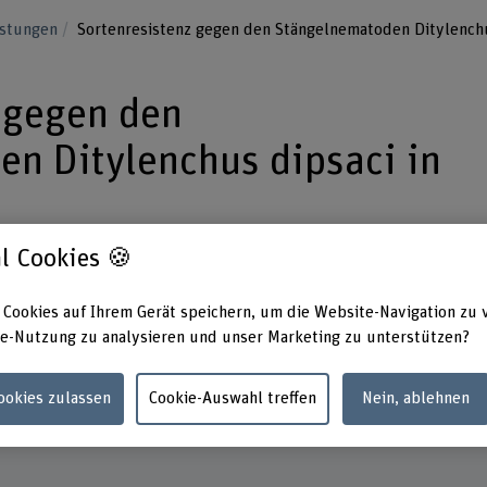
istungen
Sortenresistenz gegen den Stängelnematoden Ditylenchu
 gegen den
n Ditylenchus dipsaci in
l Cookies 🍪
lenchus dipsaci gehört zu den
 Cookies auf Ihrem Gerät speichern, um die Website-Navigation zu 
hädlingen in Europa. Die Züchtung von
e-Nutzung zu analysieren und unser Marketing zu unterstützen?
rten würde einen entscheidenden
pfung von D. dipsaci ermöglichen.
Cookies zulassen
Cookie-Auswahl treffen
Nein, ablehnen