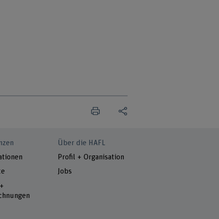
nzen
Über die HAFL
ationen
Profil + Organisation
te
Jobs
 +
chnungen