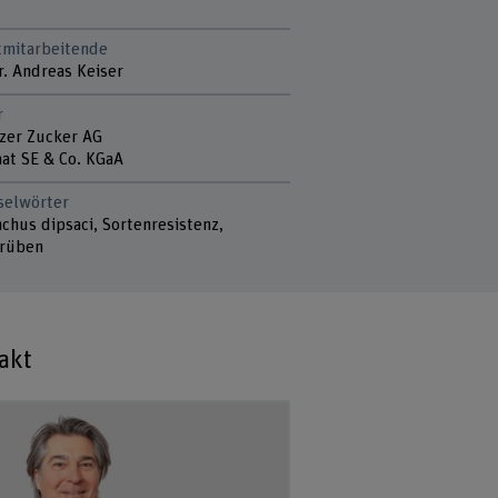
tmitarbeitende
r. Andreas Keiser
r
zer Zucker AG
at SE & Co. KGaA
selwörter
chus dipsaci, Sortenresistenz,
rüben
akt