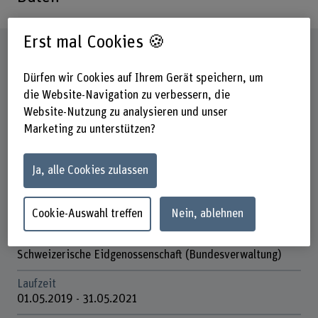
Erst mal Cookies 🍪
Steckbrief
Dürfen wir Cookies auf Ihrem Gerät speichern, um
Beteiligte Departemente
die Website-Navigation zu verbessern, die
Hochschule für Agrar-, Forst- und
Website-Nutzung zu analysieren und unser
Lebensmittelwissenschaften
Marketing zu unterstützen?
Institut(e)
Agronomie
Ja, alle Cookies zulassen
Forschungseinheit(en)
Pflanzenbau und Biodiversität
Cookie-Auswahl treffen
Nein, ablehnen
Förderorganisation
Schweizerische Eidgenossenschaft (Bundesverwaltung)
Laufzeit
01.05.2019 - 31.05.2021