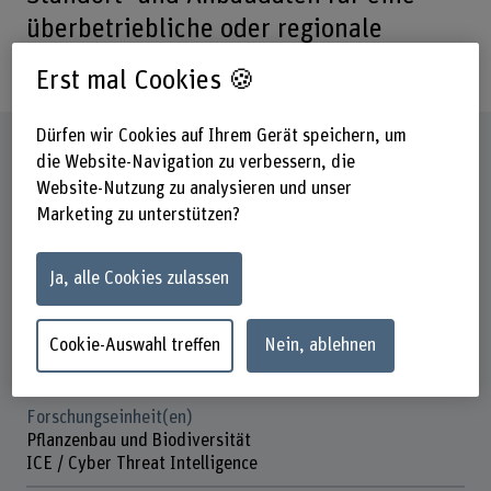
überbetriebliche oder regionale
Produktionsplanung ermöglicht.
Erst mal Cookies 🍪
Dürfen wir Cookies auf Ihrem Gerät speichern, um
Steckbrief
die Website-Navigation zu verbessern, die
Website-Nutzung zu analysieren und unser
Beteiligte Departemente
Marketing zu unterstützen?
Hochschule für Agrar-, Forst- und
Lebensmittelwissenschaften
Ja, alle Cookies zulassen
Technik und Informatik
Institut(e)
Cookie-Auswahl treffen
Nein, ablehnen
Agronomie
Institute for Cybersecurity & Engineering (ICE)
Forschungseinheit(en)
Pflanzenbau und Biodiversität
ICE / Cyber Threat Intelligence