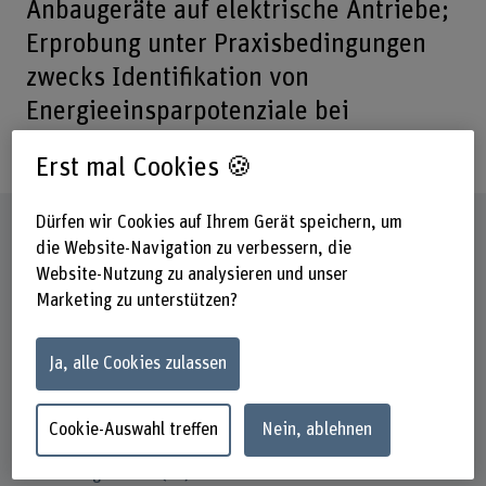
Anbaugeräte auf elektrische Antriebe;
Erprobung unter Praxisbedingungen
zwecks Identifikation von
Energieeinsparpotenziale bei
gesamtbetrieblicher Sicht
Erst mal Cookies 🍪
Dürfen wir Cookies auf Ihrem Gerät speichern, um
Steckbrief
die Website-Navigation zu verbessern, die
Website-Nutzung zu analysieren und unser
Beteiligte Departemente
Marketing zu unterstützen?
Hochschule für Agrar-, Forst- und
Lebensmittelwissenschaften
Technik und Informatik
Ja, alle Cookies zulassen
Institut(e)
Agronomie
Cookie-Auswahl treffen
Nein, ablehnen
Forschungseinheit(en)