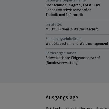
Beteiligte Departemente
Hochschule für Agrar-, Forst- und
Lebensmittelwissenschaften
Technik und Informatik
Institut(e)
Multifunktionale Waldwirtschaft
Forschungseinheit(en)
Waldökosystem und Waldmanagement
Förderorganisation
Schweizerische Eidgenossenschaft
(Bundesverwaltung)
Ausgangslage
MOTI est une des toutes premières ap