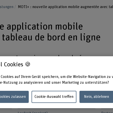
istungen
MOTI+ : nouvelle application mobile augmentée avec ta
e application mobile
tableau de bord en ligne
un couteau suisse pour les relevés
l Cookies 🍪
 simple, efficace et toujours à portée
sion est prévue pour augmenter son
 Cookies auf Ihrem Gerät speichern, um die Website-Navigation zu 
 massifs forestiers.
e-Nutzung zu analysieren und unser Marketing zu unterstützen?
Cookies zulassen
Cookie-Auswahl treffen
Nein, ablehnen