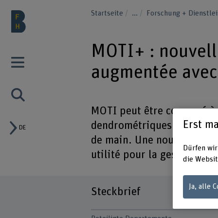
Startseite
...
Forschung + Dienstle
MOTI+ : nouvell
augmentée avec 
MOTI peut être comparé à 
Erst ma
dendrométriques en forêt :
DE
de main. Une nouvelle ver
Dürfen wir
utilité pour la gestion des
die Websit
Ja, alle 
Steckbrief