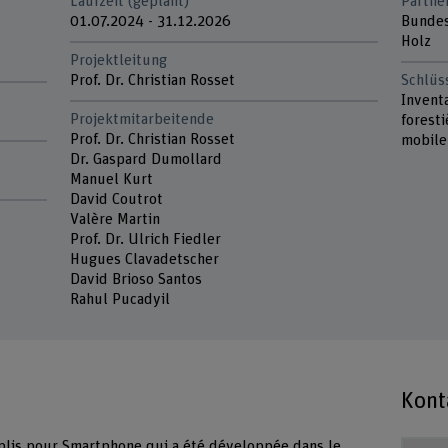
Laufzeit (geplant)
Partne
01.07.2024 - 31.12.2026
Bundes
Holz
Projektleitung
Prof. Dr. Christian Rosset
Schlüs
Inventa
Projektmitarbeitende
foresti
Prof. Dr. Christian Rosset
mobile
Dr. Gaspard Dumollard
Manuel Kurt
David Coutrot
Valère Martin
Prof. Dr. Ulrich Fiedler
Hugues Clavadetscher
David Brioso Santos
Rahul Pucadyil
Kont
plis pour Smartphone qui a été développée dans le