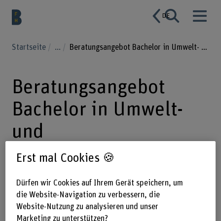
DE
Startseite
...
Beratungsangebot Bachelor in Umwelt- und Ressourcenmanagement
Beratungsangebot
Bachelor in Umwelt-
und
Ressourcenmanagemen
Erst mal Cookies 🍪
t
Dürfen wir Cookies auf Ihrem Gerät speichern, um
die Website-Navigation zu verbessern, die
Website-Nutzung zu analysieren und unser
Informieren Sie sich über das
Marketing zu unterstützen?