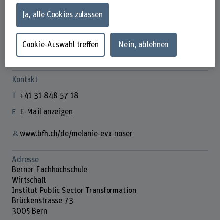
Ja, alle Cookies zulassen
Melanie Eva Noser
Cookie-Auswahl treffen
Nein, ablehnen
Geschäftsführerin Digital Impact Network
Kontakt
+41 31 848 57 18
E-Mail anzeigen
www.bfh.ch/de/melanie-eva-noser
Adresse
Berner Fachhochschule
Wirtschaft
Institut Public Sector Transformation
Brückenstrasse 73
3005 Bern