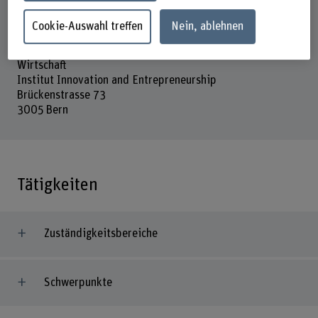
Cookie-Auswahl treffen
Nein, ablehnen
Adresse
Berner Fachhochschule
Wirtschaft
Institut Innovation and Entrepreneurship
Brückenstrasse 73
3005 Bern
Tätigkeiten
Zuständigkeitsbereiche
Schwerpunkte