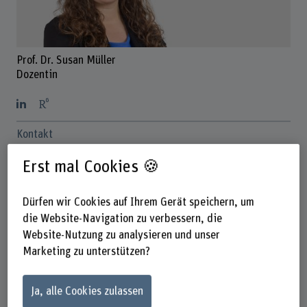
Prof. Dr. Susan Müller
Dozentin
Kontakt
+41 31 848 41 13
Erst mal Cookies 🍪
E-Mail anzeigen
Dürfen wir Cookies auf Ihrem Gerät speichern, um
www.bfh.ch/de/susan-mueller
die Website-Navigation zu verbessern, die
Website-Nutzung zu analysieren und unser
Links
Marketing zu unterstützen?
scholar.google.com/citations?
user=09736QwAAAAJ&hl=de&oi=sra
Ja, alle Cookies zulassen
orcid.org/0000-0002-2061-5446