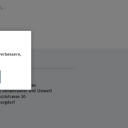
FL
verbessern,
e
 Fachhochschule
ektur, Holz und Bau
ut Infrastruktur und Umwelt
ozzistrasse 20
urgdorf