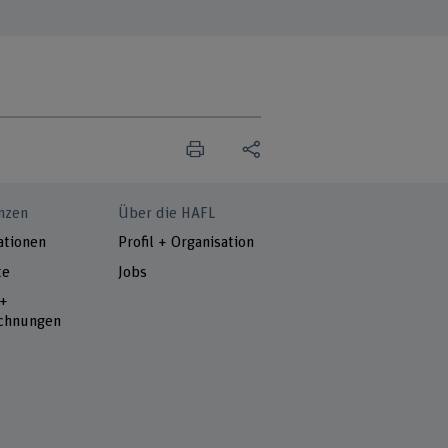
nzen
Über die HAFL
ationen
Profil + Organisation
te
Jobs
 +
chnungen