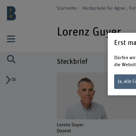
Startseite
Hochschule für Agrar-, F
Lorenz Guyer
Erst ma
Dürfen wir
Steckbrief
die Websit
DE
Ja, alle 
Lorenz Guyer
Dozent