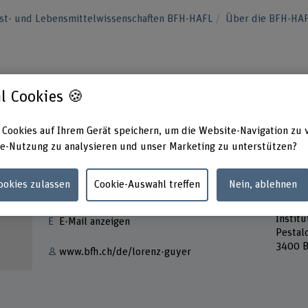
orst- und Lebensmittelwissenschaften BFH-HAFL
Über die BFH-HA
l Cookies 🍪
 Cookies auf Ihrem Gerät speichern, um die Website-Navigation zu 
e-Nutzung zu analysieren und unser Marketing zu unterstützen?
Kontakt
Adress
Cookies zulassen
Cookie-Auswahl treffen
Nein, ablehnen
Berner
+41 34 426 41 21
Archit
Instit
E-Mail anzeigen
Pestal
3400 B
www.bfh.ch/de/lorenz-guyer