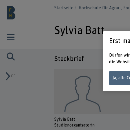
Startseite
Hochschule für Agrar-, F
Sylvia Batt
Erst ma
Dürfen wir
Steckbrief
die Websit
DE
Ja, alle 
Sylvia Batt
Studienorganisatorin