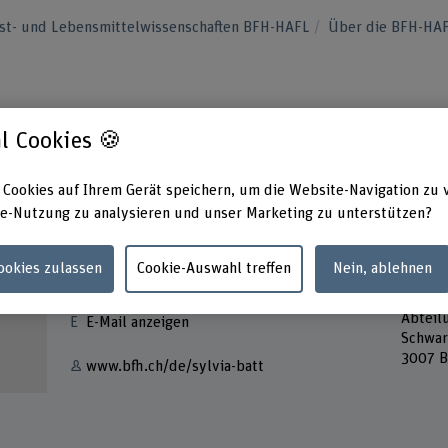
orst- und Lebensmittelwissenschaften BFH-HAFL
Über die BFH-HA
l Cookies 🍪
 Cookies auf Ihrem Gerät speichern, um die Website-Navigation zu 
e-Nutzung zu analysieren und unser Marketing zu unterstützen?
Kontakt
Adress
Cookies zulassen
Cookie-Auswahl treffen
Nein, ablehnen
Berner
+41 31 848 34 12
Wirtsch
Abteil
E-Mail anzeigen
Schwar
3007 B
www.bfh.ch/de/sylvia-batt