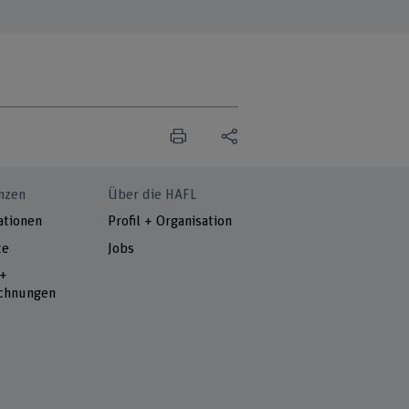
nzen
Über die HAFL
ationen
Profil + Organisation
te
Jobs
 +
chnungen