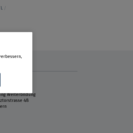
FL
verbessern,
e
 Fachhochschule
aft
ung Weiterbildung
ztorstrasse 48
ern