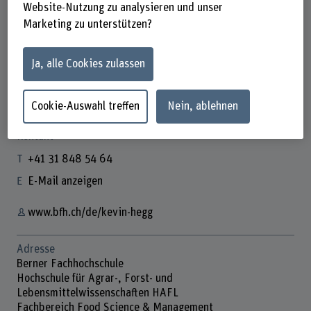
Website-Nutzung zu analysieren und unser
Marketing zu unterstützen?
Kevin Hegg
Ja, alle Cookies zulassen
Leiter Studiengang Food Science & Mgmt
Cookie-Auswahl treffen
Nein, ablehnen
Kontakt
+41 31 848 54 64
E-Mail anzeigen
www.bfh.ch/de/kevin-hegg
Adresse
Berner Fachhochschule
Hochschule für Agrar-, Forst- und
Lebensmittelwissenschaften HAFL
Fachbereich Food Science & Management