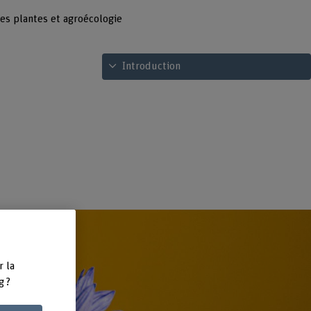
es plantes et agroécologie
Voir le sommaire
Introduction
r la
g ?