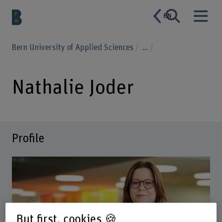
EN
Bern University of Applied Sciences
...
Nathalie Joder
Profile
But first, cookies 🍪