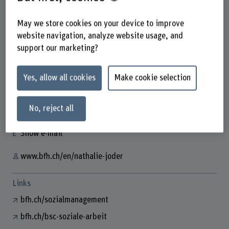
May we store cookies on your device to improve
website navigation, analyze website usage, and
Nathalie Joder
support our marketing?
Wissenschaftliche Mitarbeiterin
Yes, allow all cookies
Make cookie selection
Contact
No, reject all
+41 31 848 63 22
Show e-mail
www.bfh.ch/en/nathalie-joder
Links
bfh.ch/sozialmanagement
bfh.ch/bsc-soziale-arbeit