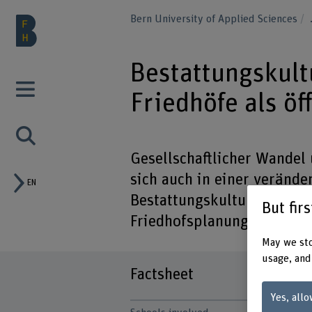
Bern University of Applied Sciences
Bestattungskult
Friedhöfe als ö
Gesellschaftlicher Wandel
sich auch in einer verände
EN
Bestattungskulturen. Das P
But fir
Friedhofsplanungen der Sta
May we sto
usage, and
Factsheet
Yes, allo