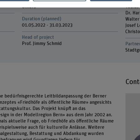
Funding organisation
Project
Others
Tobias
Dr. Ha
Duration (planned)
Walter
01.05.2022 - 31.03.2023
Josef 
Christ
Head of project
Prof. Jimmy Schmid
Partne
Stadtg
Cont
ne bedürfnisgerechte Leitbildanpassung der Berner
zeptes «Friedhöfe als öffentliche Räume» angesichts
ttungskultur. Das Projekt knüpft an das
ign in der Modellregion Bern» aus dem Jahr 2002 an.
als aktuelle Frage, ob Friedhöfe als öffentliche Räume
ispielsweise auch für kulturelle Anlässe. Weitere
malgestaltung, Bestattung und Abdankung wurden
befragung wird Grundlagen liefern für