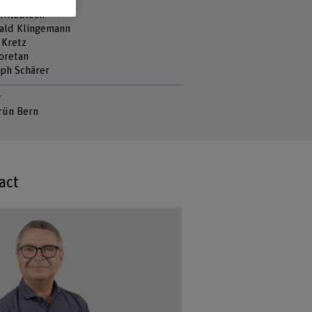
 staff
 Hitzblech
rald Klingemann
 Kretz
Loretan
oph Schärer
r
rün Bern
act