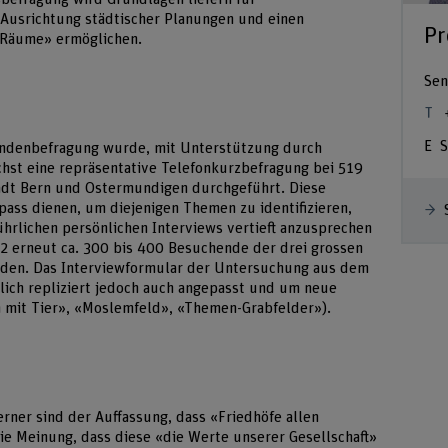
 Ausrichtung städtischer Planungen und einen
Pr
e Räume» ermöglichen.
Sen
S
endenbefragung wurde, mit Unterstützung durch
hst eine repräsentative Telefonkurzbefragung bei 519
dt Bern und Ostermundigen durchgeführt. Diese
ss dienen, um diejenigen Themen zu identifizieren,
ührlichen persönlichen Interviews vertieft anzusprechen
2 erneut ca. 300 bis 400 Besuchende der drei grossen
rden. Das Interviewformular der Untersuchung aus dem
zlich repliziert jedoch auch angepasst und um neue
h mit Tier», «Moslemfeld», «Themen-Grabfelder»).
rner sind der Auffassung, dass «Friedhöfe allen
ie Meinung, dass diese «die Werte unserer Gesellschaft»