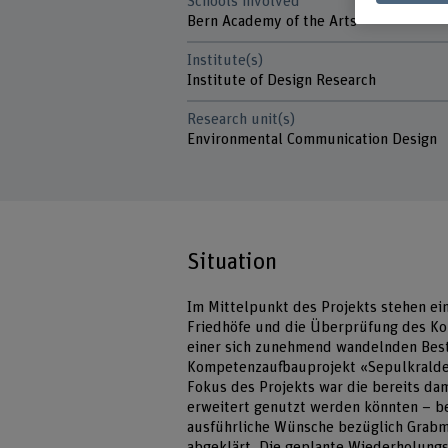
Schools involved
Bern Academy of the Arts
Institute(s)
Institute of Design Research
Research unit(s)
Environmental Communication Design
Situation
Im Mittelpunkt des Projekts stehen ei
Friedhöfe und die Überprüfung des Kon
einer sich zunehmend wandelnden Besta
Kompetenzaufbauprojekt «Sepulkraldes
Fokus des Projekts war die bereits dam
erweitert genutzt werden könnten – be
ausführliche Wünsche bezüglich Grab
abgeklärt. Die geplante Wiederholungs