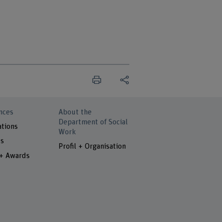
nces
About the
Department of Social
ations
Work
ts
Profil + Organisation
 + Awards