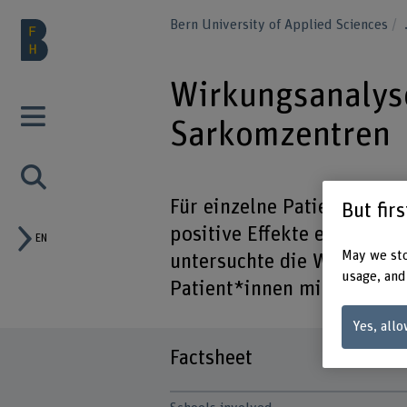
Bern University of Applied Sciences
Wirkungsanalys
Sarkomzentren
Für einzelne Patientengru
But fir
positive Effekte eines APN
EN
May we sto
untersuchte die Wirkung v
usage, and
Patient*innen mit einem 
Yes, allo
Factsheet