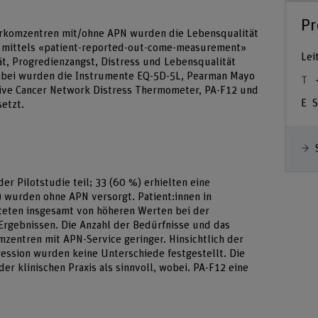
Pr
Sarkomzentren mit/ohne APN wurden die Lebensqualität
n mittels «patient-reported-out-come-measurement»
Lei
ät, Progredienzangst, Distress und Lebensqualität
Dabei wurden die Instrumente EQ-5D-5L, Pearman Mayo
ive Cancer Network Distress Thermometer, PA-F12 und
S
etzt.
er Pilotstudie teil; 33 (60 %) erhielten eine
) wurden ohne APN versorgt. Patient:innen in
teten insgesamt von höheren Werten bei der
Ergebnissen. Die Anzahl der Bedürfnisse und das
zentren mit APN-Service geringer. Hinsichtlich der
ression wurden keine Unterschiede festgestellt. Die
er klinischen Praxis als sinnvoll, wobei. PA-F12 eine