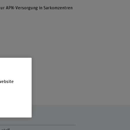
zur APN-Versorgung in Sarkomzentren
website