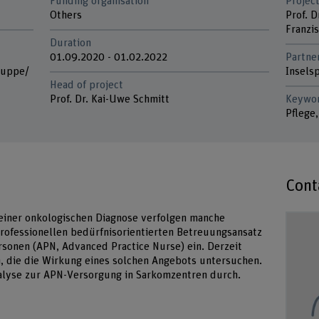
Funding organisation
Project
Others
Prof. 
Franzi
Duration
01.09.2020 - 01.02.2022
Partne
ruppe/
Inselsp
Head of project
Prof. Dr. Kai-Uwe Schmitt
Keywo
Pflege
Cont
einer onkologischen Diagnose verfolgen manche
rofessionellen bedürfnisorientierten Betreuungsansatz
rsonen (APN, Advanced Practice Nurse) ein. Derzeit
, die die Wirkung eines solchen Angebots untersuchen.
alyse zur APN-Versorgung in Sarkomzentren durch.