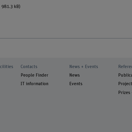
, 981.3 kB)
cilities
Contacts
News + Events
Refere
People Finder
News
Public
IT information
Events
Projec
Prizes