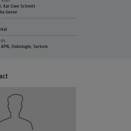
 staff
Dr. Kai-Uwe Schmitt
ska Geese
r
ital
rds
, APN, Onkologie, Sarkom
act