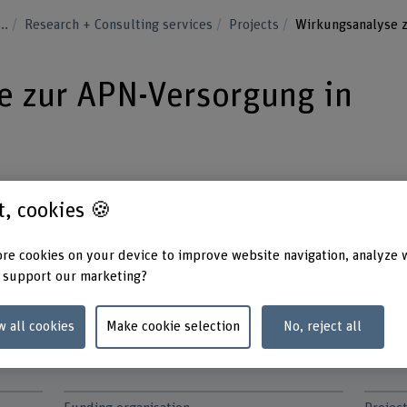
...
Research + Consulting services
Projects
Wirkungsanalyse 
e zur APN-Versorgung in
ppen konnten Evaluationsstudien
st, cookies 🍪
-Angebots aufzeigen. Dieses Projekt
re cookies on your device to improve website navigation, analyze 
on APN in der Versorgung von
 support our marketing?
Sarkom.
w all cookies
Make cookie selection
No, reject all