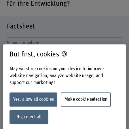
für ihre Entwicklung?
Factsheet
Schools involved
School of Social Work
But first, cookies 🍪
Institute(s)
Institute for Specialised Didactics, Profession
May we store cookies on your device to improve
Development and Digitalisation
website navigation, analyze website usage, and
support our marketing?
Funding organisation
BFH
Yes, allow all cookies
Make cookie selection
Duration
01.10.2024 - 30.06.2025
No, reject all
Head of project
Prof. Dr. Clara Bombach