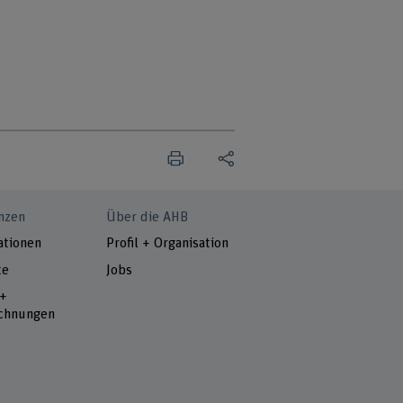
nzen
Über die AHB
ationen
Profil + Organisation
te
Jobs
 +
chnungen