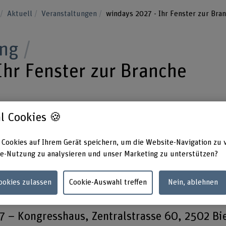
u
Aktuell
Veranstaltungen
windays 2027 - Ihr Fenster zur Bra
ung
Ihr Fenster zur Branche
ltung mit begleitender Ausstellung sind die
l Cookies 🍪
nchenplattform. Mit rund 350 teilnehmenden
 der Fenster- und Fassadenbranche aus der
 Cookies auf Ihrem Gerät speichern, um die Website-Navigation zu 
e-Nutzung zu analysieren und unser Marketing zu unterstützen?
ngrenzenden deutsch- und
land bieten sie Gelegenheit zu Begegnung un
Cookies zulassen
Cookie-Auswahl treffen
Nein, ablehnen
 – Kongresshaus, Zentralstrasse 60, 2502 Bi