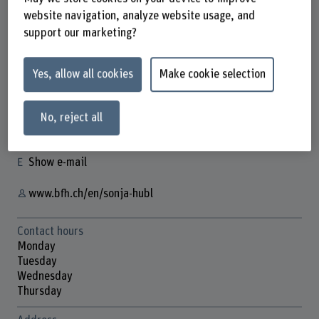
website navigation, analyze website usage, and
support our marketing?
Sonja Hubl
Yes, allow all cookies
Make cookie selection
Wissenschaftliche Mitarbeiterin
Contact
No, reject all
+41 31 848 30 64
Show e-mail
www.bfh.ch/en/sonja-hubl
Contact hours
Monday
Tuesday
Wednesday
Thursday