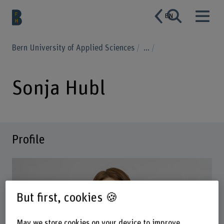
EN
Bern University of Applied Sciences
...
Sonja Hubl
Profile
But first, cookies 🍪
May we store cookies on your device to improve