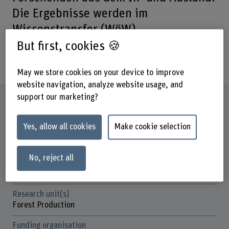
Die Ergebnisse werden im
Wissenstransfer (WöW)
zielgruppengerecht für die Praxis
But first, cookies 🍪
aufbereitet.
May we store cookies on your device to improve
website navigation, analyze website usage, and
support our marketing?
Factsheet
Yes, allow all cookies
Make cookie selection
Schools involved
School of Agricultural, Forest and Food Sciences
No, reject all
Institute(s)
Multifunctional Forest Management
Research unit(s)
Forest Production
Funding organisation