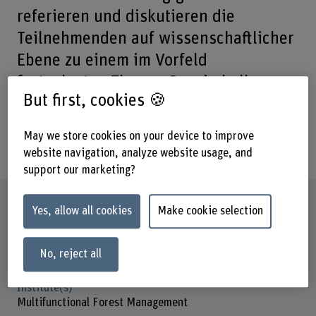
referieren und diskutieren die
Teilnehmenden auf wissenschaftlicher
Ebene zu einem im Vorfeld
festgelegten Thema. Ca. ein halbes
But first, cookies 🍪
jahr später wird das Thema einem
breiten Praxispublikum zugänglich
May we store cookies on your device to improve
gemacht.
website navigation, analyze website usage, and
support our marketing?
Factsheet
Yes, allow all cookies
Make cookie selection
Schools involved
No, reject all
School of Agricultural, Forest and Food Sciences
Institute(s)
Multifunctional Forest Management