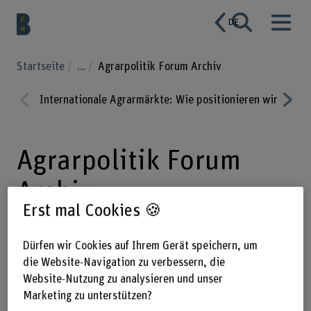
DE
Startseite
...
Agrarpolitik Forum Archiv
Internationale Agrarmärkte: Wie positionieren wir uns i
Prev
Nex
ious
t
Agrarpolitik Forum
Archiv
Erst mal Cookies 🍪
Dürfen wir Cookies auf Ihrem Gerät speichern, um
Das Schweizer Agrarpolitik Forum
die Website-Navigation zu verbessern, die
bringt seit Jahren Menschen
Website-Nutzung zu analysieren und unser
zusammen, die Antworten suchen und
Marketing zu unterstützen?