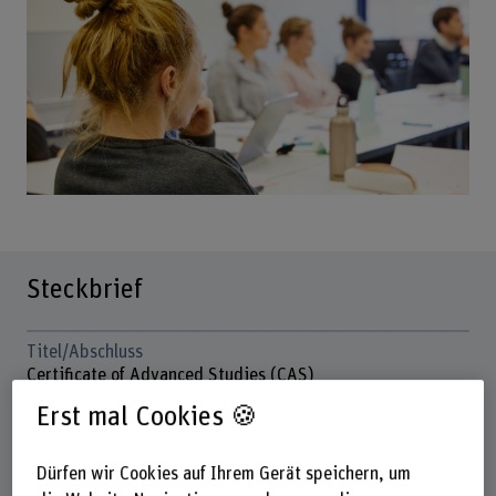
Steckbrief
Titel/Abschluss
Certificate of Advanced Studies (CAS)
Erst mal Cookies 🍪
Dauer
18 Studientage
Dürfen wir Cookies auf Ihrem Gerät speichern, um
Unterrichtstage