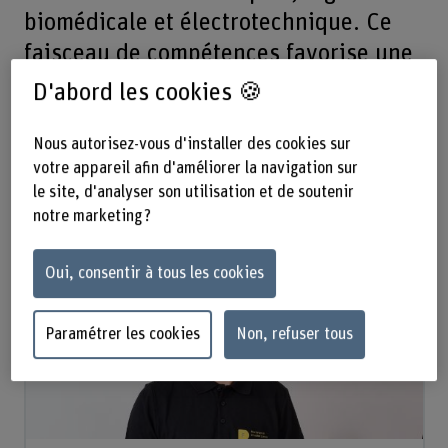
biomédicale et électrotechnique. Ce
faisceau de compétences favorise une
expertise appropriée à la pratique de
D'abord les cookies 🍪
la physiothérapie.
Nous autorisez-vous d'installer des cookies sur
votre appareil afin d'améliorer la navigation sur
Direction
le site, d'analyser son utilisation et de soutenir
notre marketing ?
Oui, consentir à tous les cookies
Paramétrer les cookies
Non, refuser tous