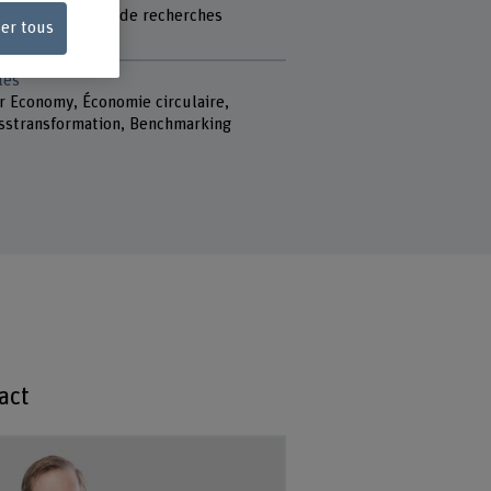
rich KOF Centre de recherches
ser tous
cturelles
lés
r Economy, Économie circulaire,
sstransformation, Benchmarking
act