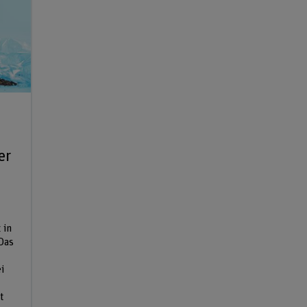
er
 in
Das
i
t