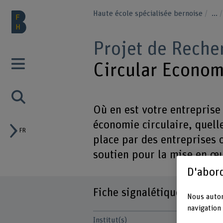
Haute école spécialisée bernoise
...
Projet de Reche
Circular Econo
Où en est votre entreprise
économie circulaire, quell
FR
place par des entreprises
soutien pour la mise en œ
D'abord
Fiche signalétique
Nous autor
navigation 
Institut(s)