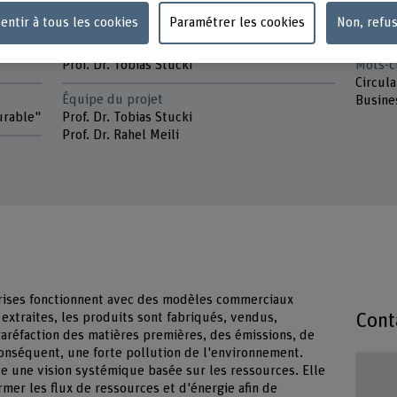
01.06.2023 - 31.01.2024
ETH Zü
entir à tous les cookies
Paramétrer les cookies
Non, refu
conjon
Direction du projet
Prof. Dr. Tobias Stucki
Mots-c
Circula
Équipe du projet
Busine
urable"
Prof. Dr. Tobias Stucki
Prof. Dr. Rahel Meili
prises fonctionnent avec des modèles commerciaux
Cont
 extraites, les produits sont fabriqués, vendus,
raréfaction des matières premières, des émissions, de
onséquent, une forte pollution de l'environnement.
e une vision systémique basée sur les ressources. Elle
rmer les flux de ressources et d'énergie afin de