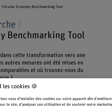
Circular Economy Benchmarking Tool
rche
my Benchmarking Tool
 dans cette transformation vers une
es autres mesures ont été mises en
 comparables et où trouvez-vous du
uvre ?
 les cookies 🍪
isez-vous d'installer des cookies sur votre appareil afin d'améliore
sur le site, d'analyser son utilisation et de soutenir notre marketin
Durée (prévue)
Parten