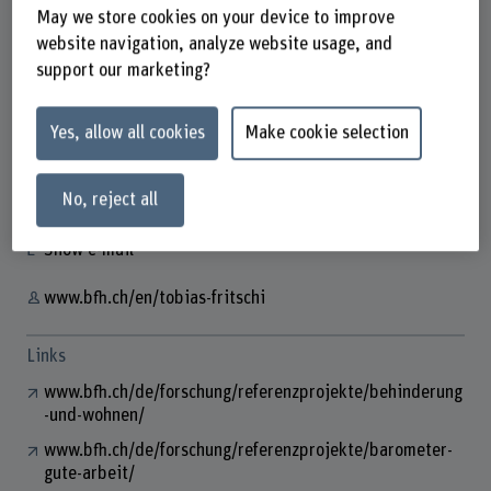
May we store cookies on your device to improve
website navigation, analyze website usage, and
support our marketing?
Prof. Dr. Tobias Fritschi
Institutsleiter
Yes, allow all cookies
Make cookie selection
Contact
No, reject all
+41 31 848 36 84
Show e-mail
www.bfh.ch/en/tobias-fritschi
Links
www.bfh.ch/de/forschung/referenzprojekte/behinderung
-und-wohnen/
www.bfh.ch/de/forschung/referenzprojekte/barometer-
gute-arbeit/