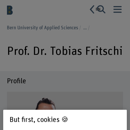
EN
Bern University of Applied Sciences
...
Prof. Dr. Tobias Fritschi
Profile
But first, cookies 🍪