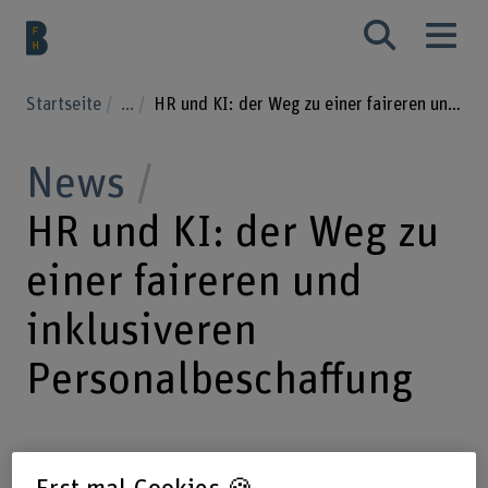
Startseite
...
HR und KI: der Weg zu einer faireren und inklusiveren Personalbeschaffung
News
HR und KI: der Weg zu
einer faireren und
inklusiveren
Personalbeschaffung
18.05.2026
Wie kann KI fair und