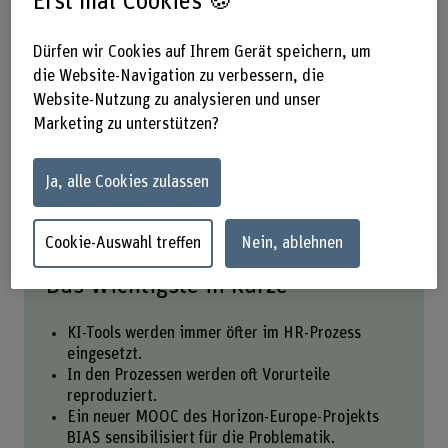
Erst mal Cookies 🍪
transparent im Recruiting-Prozess
eingesetzt werden? Das BIAS-Projekt
Dürfen wir Cookies auf Ihrem Gerät speichern, um
bietet zu dieser Frage einen
die Website-Navigation zu verbessern, die
Website-Nutzung zu analysieren und unser
kostenlosen Kurs für alle
Marketing zu unterstützen?
Interessierten an.
Ja, alle Cookies zulassen
Teilen
Cookie-Auswahl treffen
Nein, ablehnen
Das Wichtigste in Kürze
KI-Tools werden immer öfter im HR-Prozess
eingesetzt.
In den Prozessen werden oft Vorurteile
reproduziert.
Ein neuer MOOC des Horizon-Europe-Projekts
BIAS sensibilisiert für die Problematik.