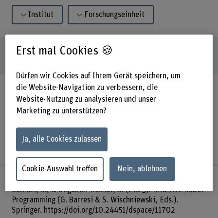
Institut
Forschungseinheit
Erst mal Cookies 🍪
1410
Publikationen
Dürfen wir Cookies auf Ihrem Gerät speichern, um
die Website-Navigation zu verbessern, die
Buchbeitrag
Reichenpfader, D., Moser, D. S., & Denecke,
K. (2026). Design and Evaluation of an Open-Source,
Website-Nutzung zu analysieren und unser
Locally Deployed Chatbot System for Higher Education
Marketing zu unterstützen?
(Vol. 16064). Springer Nature.
https://arbor.bfh.ch/handle/arbor/45595
Ja, alle Cookies zulassen
arbor.bfh.ch/45595
Cookie-Auswahl treffen
Nein, ablehnen
Buchbeitrag
Blanc, C., Jankowski, J., Sonderegger, A.,
Calinon, S., & Dégallier Rochat, S. (2025). Intuitive Robot
Programming (G. Barresi & S. Wischniewski, Eds.).
Springer. https://doi.org/10.24451/dspace/11702