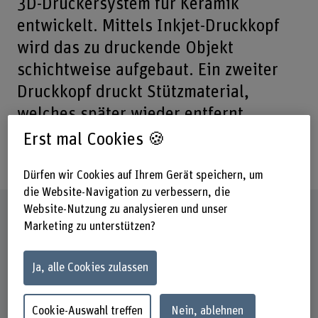
3D-Druckersystem für Keramik
entwickelt. Mittels Inkjet-Druckkopf
wird das zu druckende Objekt
schichtweise aufgebaut. Ein zweiter
Druckkopf druckt Stützmaterial,
welches später wieder entfernt
werden kann. Dadurch wird es
Erst mal Cookies 🍪
möglich, Überhänge zu drucken.
Dürfen wir Cookies auf Ihrem Gerät speichern, um
die Website-Navigation zu verbessern, die
Website-Nutzung zu analysieren und unser
Steckbrief
Marketing zu unterstützen?
Institut(e)
Ja, alle Cookies zulassen
Institut für Intelligente industrielle Systeme (I3S)
Laufzeit (geplant)
Cookie-Auswahl treffen
Nein, ablehnen
01.02.2012 - 31.01.2014