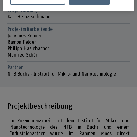
Projektleitung
Karl-Heinz Selbmann
Projektmitarbeitende
Johannes Renner
Ramon Felder
Philipp Haslebacher
Manfred Schär
Partner
NTB Buchs - Institut für Mikro- und Nanotechnologie
Projektbeschreibung
In Zusammenarbeit mit dem Institut für Mikro- und
Nanotechnologie des NTB in Buchs und einem
Industriepartner wurde im Rahmen eines direkt