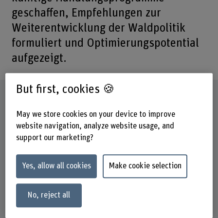
geschaffen, Empfehlungen zur
Weiterentwicklung der Waldpolitik
formuliert und Optimierungspotential
aufgezeigt.
But first, cookies 🍪
Factsheet
May we store cookies on your device to improve
Schools involved
website navigation, analyze website usage, and
School of Agricultural, Forest and Food Sciences
support our marketing?
Institute(s)
Multifunctional Forest Management
Yes, allow all cookies
Make cookie selection
Research unit(s)
Forest Policy and International Forest Management
No, reject all
Funding organisation