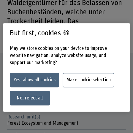
Waldeigentümer für das Belassen von
Buchenbeständen, welche unter
Trockenheit leiden. Das
Forschungsteam der HAFL untersucht
But first, cookies 🍪
hier die xyolobionten Käfer.
May we store cookies on your device to improve
website navigation, analyze website usage, and
Factsheet
support our marketing?
Yes, allow all cookies
Make cookie selection
Schools involved
School of Agricultural, Forest and Food Sciences
No, reject all
Institute(s)
Multifunctional Forest Management
Research unit(s)
Forest Ecosystem and Management