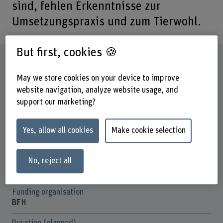
sind, fehlen Erkenntnisse zur
Umsetzungspraxis und zum Tierwohl.
But first, cookies 🍪
Factsheet
May we store cookies on your device to improve
Schools involved
website navigation, analyze website usage, and
School of Agricultural, Forest and Food Sciences
support our marketing?
School of Social Work
Yes, allow all cookies
Make cookie selection
Institute(s)
Institute on Ageing
No, reject all
Strategic thematic field
Thematic field "Caring Society"
Funding organisation
BFH