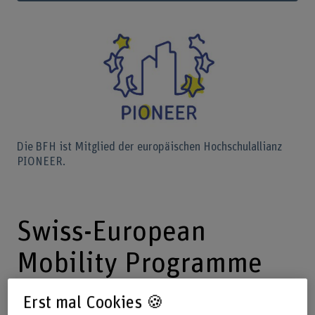
Die BFH ist Mitglied der europäischen Hochschulallianz
PIONEER.
Swiss-European
Mobility Programme
SEMP
Erst mal Cookies 🍪