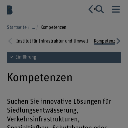
DE
Startseite
...
Kompetenzen
Institut für Infrastruktur und Umwelt
Kompetenzen
L
Prev
Nex
Inhaltsverzeichnis ansehen
Einführung
ious
t
Kompetenzen
Suchen Sie innovative Lösungen für
Siedlungsentwässerung,
Verkehrsinfrastrukturen,