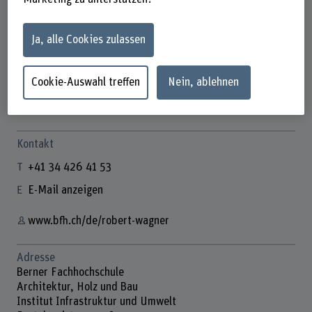
Ja, alle Cookies zulassen
Cookie-Auswahl treffen
Nein, ablehnen
Prof. Dr. Robert Wagner
Fachgruppenleiter
Kontakt
+41 34 426 41 53
E-Mail anzeigen
www.bfh.ch/de/robert-wagner
Adresse
Berner Fachhochschule
Architektur, Holz und Bau
Institut Infrastruktur und Umwelt