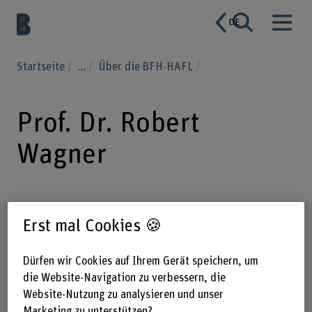
DE
Startseite
...
Über die BFH-HAFL
Prof. Dr. Robert
Wagner
Steckbrief
Erst mal Cookies 🍪
Dürfen wir Cookies auf Ihrem Gerät speichern, um
die Website-Navigation zu verbessern, die
Website-Nutzung zu analysieren und unser
Marketing zu unterstützen?