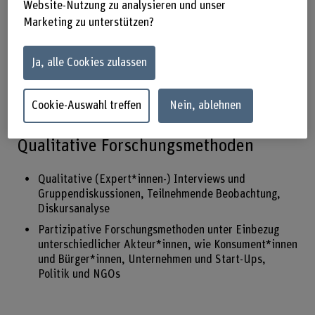
Website-Nutzung zu analysieren und unser
in der Lebensmittelindustrie
Marketing zu unterstützen?
Berechnungen des ernährungsbedingten Pro-Kopf-
Umweltfussabdrucks
Ja, alle Cookies zulassen
Referenzieren von Ökobilanzergebnissen im
Ernährungsbereich an lokalen und globalen
Ökosystembelastungsgrenzen
Cookie-Auswahl treffen
Nein, ablehnen
Qualitative Forschungsmethoden
Qualitative (Expert*innen-) Interviews und
Gruppendiskussionen, Teilnehmende Beobachtung,
Diskursanalyse
Partizipative Forschungsmethoden unter Einbezug
unterschiedlicher Akteur*innen, wie Konsument*innen
und Bürger*innen, Unternehmen und Start-Ups,
Politik und NGOs