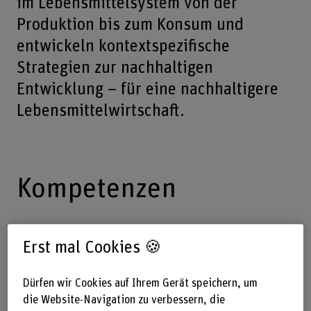
im Lebensmittelsystem von der
Produktion bis zum Konsum und
entwickeln kontextspezifische
Strategien zur nachhaltigen
Entwicklung – für eine nachhaltigere
Lebensmittelwirtschaft.
Kompetenzen
Erst mal Cookies 🍪
Quantitative Bewertungsmethoden
Dürfen wir Cookies auf Ihrem Gerät speichern, um
Ökobilanzen auf Produkt- und Prozessebene
die Website-Navigation zu verbessern, die
Stoffflussanalysen von Material- und Energieströmen