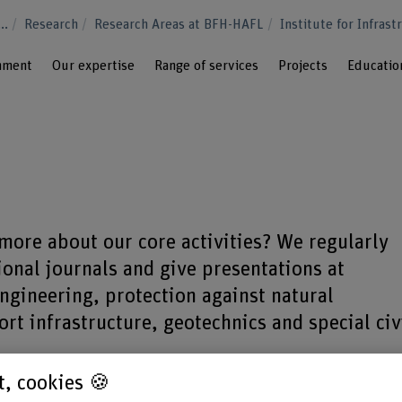
...
Research
Research Areas at BFH-HAFL
Institute for Infra
onment
Our expertise
Range of services
Projects
Educatio
 more about our core activities? We regularly
ional journals and give presentations at
ngineering, protection against natural
ort infrastructure, geotechnics and special civ
st, cookies 🍪