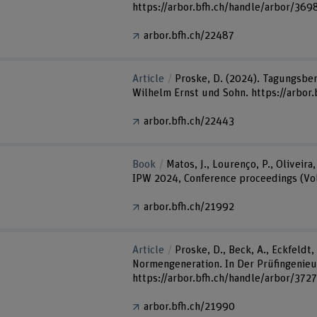
https://arbor.bfh.ch/handle/arbor/369
arbor.bfh.ch/22487
Article
Proske, D. (2024). Tagungsber
Wilhelm Ernst und Sohn. https://arbor
arbor.bfh.ch/22443
Book
Matos, J., Lourenço, P., Oliveira
IPW 2024, Conference proceedings (Vol
arbor.bfh.ch/21992
Article
Proske, D., Beck, A., Eckfeldt
Normengeneration. In Der Prüfingenieu
https://arbor.bfh.ch/handle/arbor/372
arbor.bfh.ch/21990