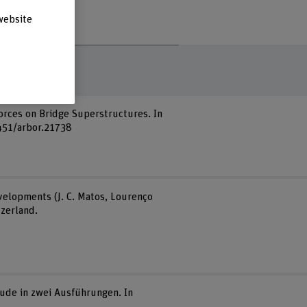
website
Forces on Bridge Superstructures. In
4451/arbor.21738
evelopments (J. C. Matos, Lourenço
tzerland.
äude in zwei Ausführungen. In