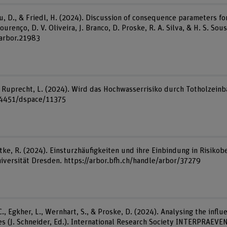
u, D., & Friedl, H. (2024). Discussion of consequence parameters fo
Lourenço, D. V. Oliveira, J. Branco, D. Proske, R. A. Silva, & H. S. So
/arbor.21983
 & Ruprecht, L. (2024). Wird das Hochwasserrisiko durch Totholzeinba
.24451/dspace/11375
dtke, R. (2024). Einsturzhäufigkeiten und ihre Einbindung in Risik
iversität Dresden. https://arbor.bfh.ch/handle/arbor/37279
 C., Egkher, L., Wernhart, S., & Proske, D. (2024). Analysing the inf
s (J. Schneider, Ed.). International Research Society INTERPRAEVEN