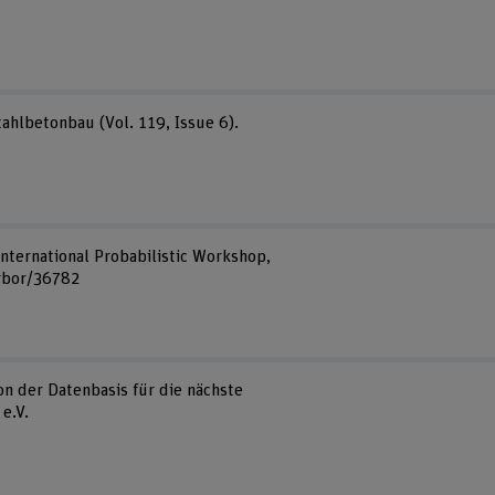
ahlbetonbau (Vol. 119, Issue 6).
h International Probabilistic Workshop,
arbor/36782
ion der Datenbasis für die nächste
e.V.