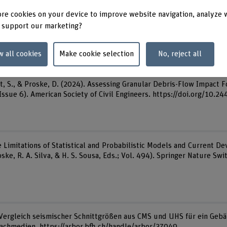
Publication type
Publication year
re cookies on your device to improve website navigation, analyze 
 support our marketing?
w all cookies
Make cookie selection
No, reject all
art, S., & Proske, D. (2024). Assessing Granular Debris-Flow Impact 
 Issue 6). American Society of Civil Engineers. https://doi.org/10.2
 Limitations of Statistical and Probabilistic Models and Current D
roske, R. A. Silva, & H. S. Sousa, Eds.; Vol. 494). Springer Nature Swi
). Vergleich seismischer Schnittgrößen aus CMS und UHS für ein Geb
 Fachmedien. https://arbor.bfh.ch/handle/arbor/37049