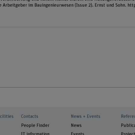
ve Arbeitgeber im Bauingenieurwesen (Issue 2). Ernst und Sohn. htt
cilities
Contacts
News + Events
Refere
People Finder
News
Public
IT information
Events
Projec