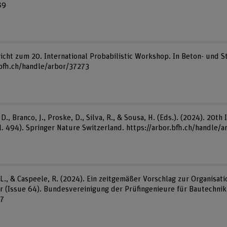
89
icht zum 20. International Probabilistic Workshop. In Beton- und St
.bfh.ch/handle/arbor/37273
, D., Branco, J., Proske, D., Silva, R., & Sousa, H. (Eds.). (2024). 20t
. 494). Springer Nature Switzerland. https://arbor.bfh.ch/handle/
, L., & Caspeele, R. (2024). Ein zeitgemäßer Vorschlag zur Organisat
r (Issue 64). Bundesvereinigung der Prüfingenieure für Bautechnik 
77