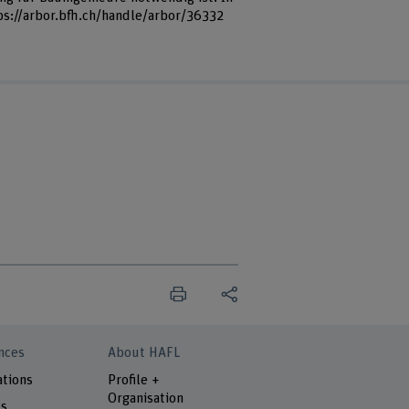
ps://arbor.bfh.ch/handle/arbor/36332
nces
About HAFL
ations
Profile +
Organisation
ts