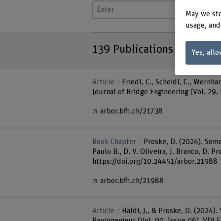
May we sto
Enter a search term
usage, and
139
Publications
Yes, allo
Article
Friedl, C., Scheidl, C., Wernh
Journal of Bridge Engineering (Vol. 29,
arbor.bfh.ch/21738
Book Chapter
Proske, D. (2024). Some
Paulo B., D. V. Oliveira, J. Branco, D. P
https://doi.org/10.24451/arbor.21988
arbor.bfh.ch/21988
Article
Haldi, J., & Proske, D. (2024
Bauingenieur (Vol. 99, Issue 06). VDI