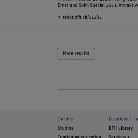
Ernst und Sohn Special 2023: Attrakti
arbor.bfh.ch/21282
More results
On offer
Locations + Fa
Studies
BFH Library
Continuing education
Services +