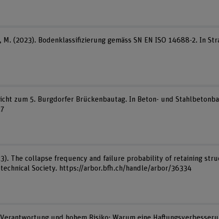
olz, M. (2023). Bodenklassifizierung gemäss SN EN ISO 14688-2. In St
icht zum 5. Burgdorfer Brückenbautag. In Beton- und Stahlbetonbau
27
3). The collapse frequency and failure probability of retaining str
otechnical Society. https://arbor.bfh.ch/handle/arbor/36334
r Verantwortung und hohem Risiko: Warum eine Haftungsverbesserun