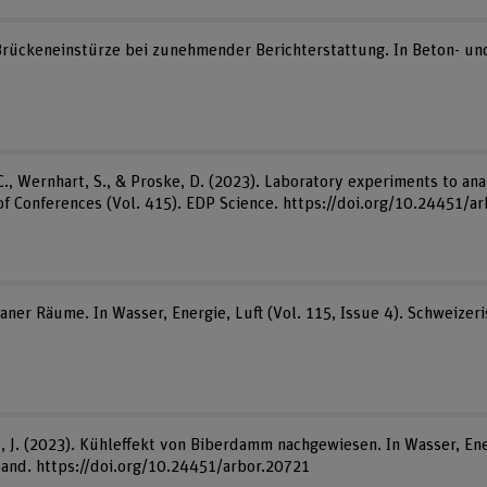
Brückeneinstürze bei zunehmender Berichterstattung. In Beton- und
, C., Wernhart, S., & Proske, D. (2023). Laboratory experiments to ana
of Conferences (Vol. 415). EDP Science. https://doi.org/10.24451/a
baner Räume. In Wasser, Energie, Luft (Vol. 115, Issue 4). Schweize
, J. (2023). Kühleffekt von Biberdamm nachgewiesen. In Wasser, Energ
and. https://doi.org/10.24451/arbor.20721