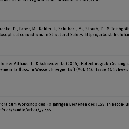
oske, D., Faber, M., Köhler, J., Schubert, M., Straub, D., & Teichgrä
hilosophical conundrum. In Structural Safety. https://arbor.bfh.ch/
., Jenzer Althaus, J., & Schneider, D. (2024). Rotenfluegräbli Schan
einem Talfluss. In Wasser, Energie, Luft (Vol. 116, Issue 1). Schwe
icht zum Workshop des 50-jährigen Bestehen des JCSS. In Beton- un
.bfh.ch/handle/arbor/37276