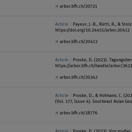
arbor.bfh.ch/20721
Article
Payeur, J.-B., Rütti, R., & St
https://doi.org/10.24451/arbor.20412
arbor.bfh.ch/20412
Article
Proske, D. (2023). Tagungsber
https://arbor.bfh.ch/handle/arbor/363
arbor.bfh.ch/20342
Article
Proske, D., & Hofmann, C. (202
(Vol. 177, Issue 4). Southeast Asian Ge
arbor.bfh.ch/18776
Article
Proske, D. (2023). Von große