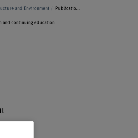
structure and Environment
Publications
n and continuing education
il