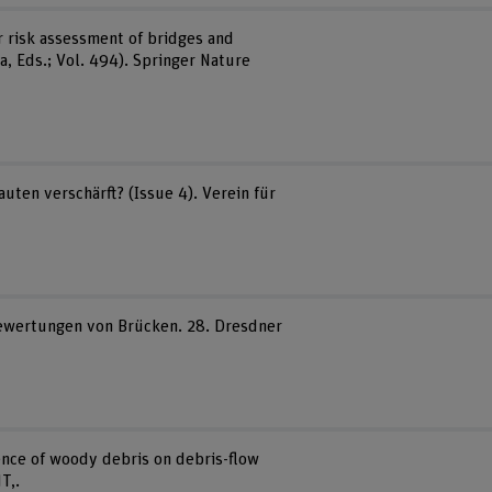
r risk assessment of bridges and
usa, Eds.; Vol. 494). Springer Nature
uten verschärft? (Issue 4). Verein für
obewertungen von Brücken. 28. Dresdner
luence of woody debris on debris-flow
T,.