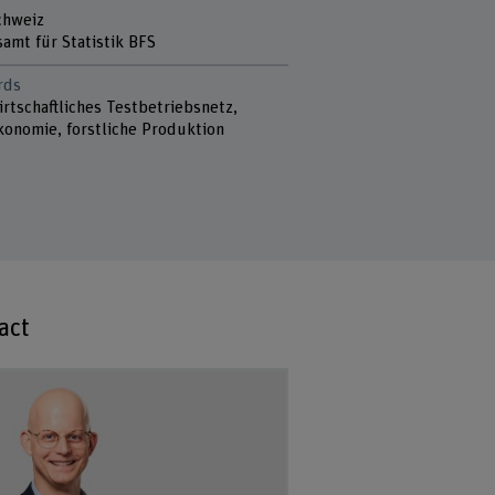
chweiz
amt für Statistik BFS
rds
rtschaftliches Testbetriebsnetz,
konomie, forstliche Produktion
act