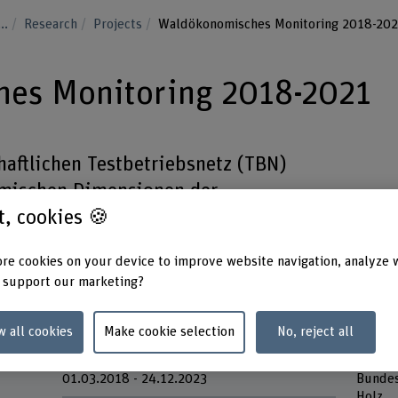
...
Research
Projects
Waldökonomisches Monitoring 2018-20
es Monitoring 2018-2021
haftlichen Testbetriebsnetz (TBN)
omischen Dimensionen der
st, cookies 🍪
eurteilen und Massnahmen zur
re cookies on your device to improve website navigation, analyze 
 support our marketing?
w all cookies
Make cookie selection
No, reject all
Duration
Partne
d
01.03.2018 - 24.12.2023
Bundes
Holz