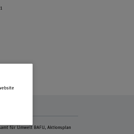
21
website
r
amt für Umwelt BAFU, Aktionsplan