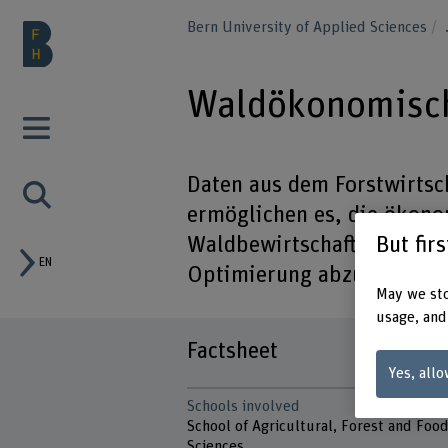
Bern University of Applied Sciences
Waldökonomisch
Daten aus dem Forstwirtsc
ermöglichen es, die ökon
But fir
Waldbewirtschaftung zu b
EN
Optimierung abzuleiten.
May we sto
usage, and
Factsheet
Yes, allo
Schools involved
School of Agricultural, Forest and Foo
Sciences