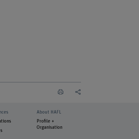
nces
About HAFL
ations
Profile +
Organisation
ts