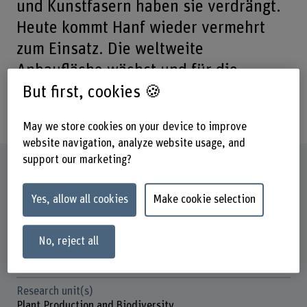
und Kunstfasern haben sie verdrängt.
Heute kommt Hanf wieder vermehrt
zum Einsatz. Die weltweite
Anbaufläche wächst und für die
Textilindustrie ist Hanf wieder
But first, cookies 🍪
interessant.
May we store cookies on your device to improve
website navigation, analyze website usage, and
support our marketing?
Factsheet
Yes, allow all cookies
Make cookie selection
Schools involved
School of Agricultural, Forest and Food Sciences
No, reject all
Institute(s)
Agriculture
Research unit(s)
Plant Production and Biodiversity