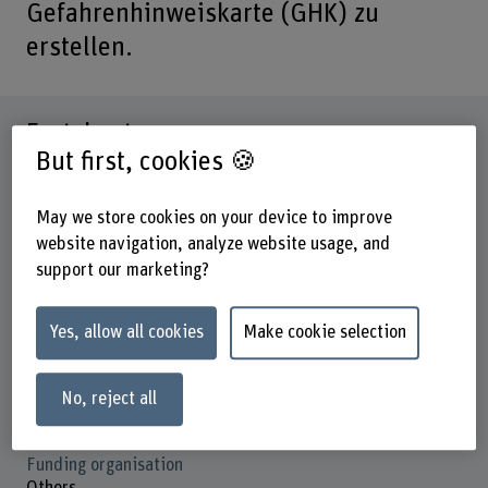
Gefahrenhinweiskarte (GHK) zu
erstellen.
Factsheet
But first, cookies 🍪
Schools involved
May we store cookies on your device to improve
School of Agricultural, Forest and Food Sciences
website navigation, analyze website usage, and
Institute(s)
support our marketing?
Multifunctional Forest Management
Research unit(s)
Yes, allow all cookies
Make cookie selection
Mountain Forests and Natural Hazards
Strategic thematic field
No, reject all
Thematic field "Sustainable Development"
Funding organisation