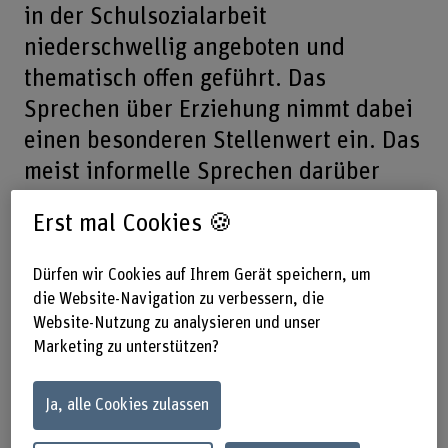
in der Schulsozialarbeit
niederschwellig angeboten und
thematisch offen geführt. Das
Sprechen über Erziehung nimmt dabei
einen besonderen Stellenwert ein. Das
meist informelle Sprechen darüber
eröffnet den Eltern die Möglichkeit, ihr
Erst mal Cookies 🍪
Handeln ohne Druck zu reflektieren
und Beratung als unterstützendes
Dürfen wir Cookies auf Ihrem Gerät speichern, um
Angebot kennenzulernen.
die Website-Navigation zu verbessern, die
Website-Nutzung zu analysieren und unser
Marketing zu unterstützen?
Prof. Dr. Stephanie Disler
Teilen
Ja, alle Cookies zulassen