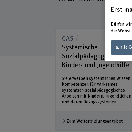
Erst ma
Dürfen wir
die Websit
CAS
Systemische
Ja, alle 
Sozialpädagogik in der
Kinder- und Jugendhilfe
Sie erwerben systemisches Wissen
Kompetenzen für wirksames
systemisch-sozialpädagogisches
Arbeiten mit Kindern, Jugendlichen
und deren Bezugssystemen.
Zum Weiterbildungsangebot