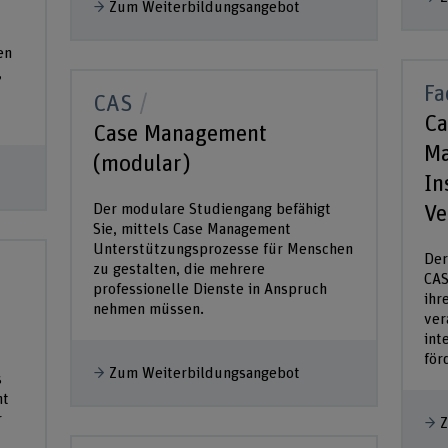
Zum Weiterbildungsangebot
en
,
Fa
CAS
Ca
Case Management
Ma
(modular)
In
Der modulare Studiengang befähigt
Ve
Sie, mittels Case Management
Unterstützungsprozesse für Menschen
Der
zu gestalten, die mehrere
CAS
professionelle Dienste in Anspruch
ihr
nehmen müssen.
ver
int
för
Zum Weiterbildungsangebot
s
nt
r
Z