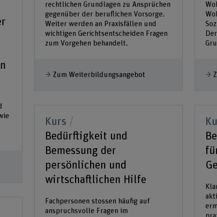
rechtlichen Grundlagen zu Ansprüchen
Woh
gegenüber der beruflichen Vorsorge.
Woh
er
Weiter werden an Praxisfällen und
Soz
wichtigen Gerichtsentscheiden Fragen
Der
zum Vorgehen behandelt.
Gru
on
Zum Weiterbildungsangebot
Z
d
wie
Kurs
Ku
Bedürftigkeit und
Be
Bemessung der
fü
persönlichen und
Ge
wirtschaftlichen Hilfe
Kla
akt
Fachpersonen stossen häufig auf
erm
anspruchsvolle Fragen im
pra