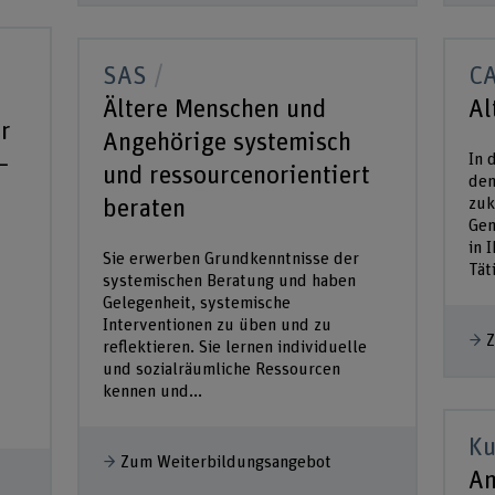
SAS
C
Ältere Menschen und
Al
r
Angehörige systemisch
In 
–
und ressourcenorientiert
den
zuk
beraten
Gen
in 
Sie erwerben Grundkenntnisse der
Täti
systemischen Beratung und haben
Gelegenheit, systemische
Interventionen zu üben und zu
Z
reflektieren. Sie lernen individuelle
und sozialräumliche Ressourcen
kennen und...
Ku
Zum Weiterbildungsangebot
An