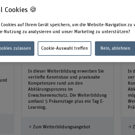
l Cookies 🍪
 Cookies auf Ihrem Gerät speichern, um die Website-Navigation zu 
e-Nutzung zu analysieren und unser Marketing zu unterstützen?
SAS
S
Abklärung im
Ab
Cookies zulassen
Cookie-Auswahl treffen
Nein, ablehnen
Erwachsenenschutz
Ki
In dieser Weiterbildung erwerben Sie
In 
vertiefte Kenntnisse und praxisnahe
ver
 und
Kompetenzen rund um den
Kom
Abklärungsprozess im
Abk
Erwachsenenschutz. Die Weiterbildung
mög
umfasst 5 Präsenztage plus ein Tag E-
Wei
Learning.
Prä
Zum Weiterbildungsangebot
Z