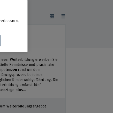
verbessern,
AS
klärung im
ndesschutz
dieser Weiterbildung erwerben Sie
tiefte Kenntnisse und praxisnahe
petenzen rund um den
lärungsprozess bei einer
lichen Kindeswohlgefährdung. Die
terbildung umfasst fünf
senztage plus...
um Weiterbildungsangebot