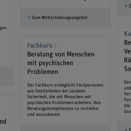
Z
Zum Weiterbildungsangebot
igen
Ku
Be
Fachkurs
Ve
Beratung von Menschen
Rü
mit psychischen
So
Problemen
Der
Der Fachkurs ermöglicht Fachpersonen
und
aus Institutionen der sozialen
Ver
Sicherheit, die mit Menschen mit
For
psychischen Problemen arbeiten, ihre
die
Beratungskompetenzen zu vertiefen
Gru
und auszubauen.
und
Z