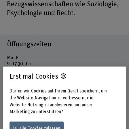
Bezugswissenschaften wie Soziologie,
Psychologie und Recht.
Öffnungszeiten
Mo–Fr
9–17.30 Uhr
Erst mal Cookies 🍪
Keine Ausleihe 13–14 Uhr
Unbediente Zeit
Dürfen wir Cookies auf Ihrem Gerät speichern, um
Mo–Fr
die Website-Navigation zu verbessern, die
6.45–9 Uhr
Website-Nutzung zu analysieren und unser
Zugang für Angehörige des Departements Soziale Arbeit
Marketing zu unterstützen?
mit BFHcard
Geschlossen
Ja, alle Cookies zulassen