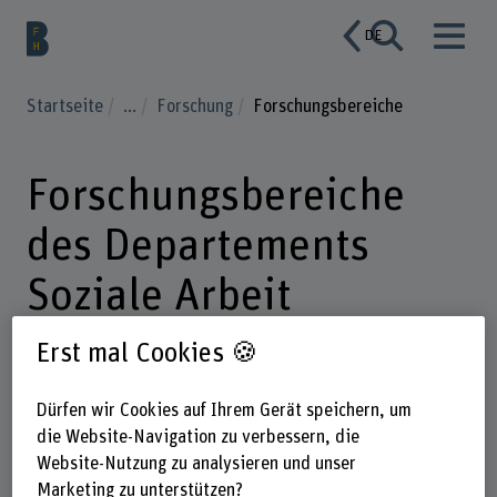
DE
Startseite
...
Forschung
Forschungsbereiche
Forschungsbereiche
des Departements
Soziale Arbeit
Erst mal Cookies 🍪
Wir lehren und forschen in sieben
Dürfen wir Cookies auf Ihrem Gerät speichern, um
Instituten zu den Themenfeldern
die Website-Navigation zu verbessern, die
Kindheit, Jugend und Familie, Alter,
Website-Nutzung zu analysieren und unser
Soziale und kulturelle Vielfalt, Soziale
Marketing zu unterstützen?