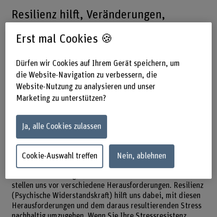
Resilienz hilft, Veränderungen,
Konflikte und Krisen im Arbeitsalltag
Erst mal Cookies 🍪
zu meistern. Die Veranstaltung zeigt
Kompetenzen und Methoden, um
Dürfen wir Cookies auf Ihrem Gerät speichern, um
innere Stärke aufzubauen und achtsam
die Website-Navigation zu verbessern, die
Website-Nutzung zu analysieren und unser
mit Ressourcen umzugehen.
Marketing zu unterstützen?
18.11.2025, 18.00–20.00 Uhr –
Ja, alle Cookies zulassen
Berner Fachhochschule,
Schwarztorstrasse 48, Bern
Cookie-Auswahl treffen
Nein, ablehnen
Unser Arbeitsalltag, Konflikt- und Krisensituationen
stellen uns vor verschiedene Herausforderungen. Resilienz
(Psychische Widerstandskraft) hilft uns dabei, mit diesen
Herausforderungen und dem daraus resultierenden Stress
nachhaltig umzugehen. Wenn Sie Ihre Stressresistenz