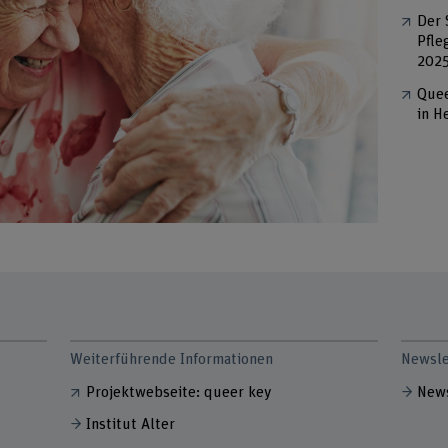
Der 
Pfle
2025
Quee
in H
Weiterführende Informationen
Newsle
Projektwebseite: queer key
News
Institut Alter