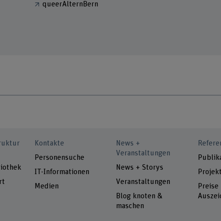
queerAlternBern
ruktur
Kontakte
News +
Refere
Veranstaltungen
Personensuche
Publik
iothek
News + Storys
IT-Informationen
Projek
rt
Veranstaltungen
Medien
Preise
Blog knoten &
Auszei
maschen