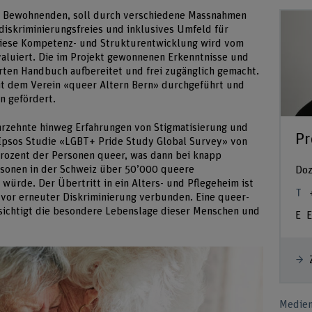
n Bewohnenden, soll durch verschiedene Massnahmen
iskriminierungsfreies und inklusives Umfeld für
Diese Kompetenz- und Strukturentwicklung wird vom
evaluiert. Die im Projekt gewonnenen Erkenntnisse und
erten Handbuch aufbereitet und frei zugänglich gemacht.
it dem Verein «queer Altern Bern» durchgeführt und
n gefördert.
hrzehnte hinweg Erfahrungen von Stigmatisierung und
Pr
 Ipsos Studie «LGBT+ Pride Study Global Survey» von
Prozent der Personen queer, was dann bei knapp
rsonen in der Schweiz über 50’000 queere
Doz
würde. Der Übertritt in ein Alters- und Pflegeheim ist
 vor erneuter Diskriminierung verbunden. Eine queer-
sichtigt die besondere Lebenslage dieser Menschen und
E
Medien