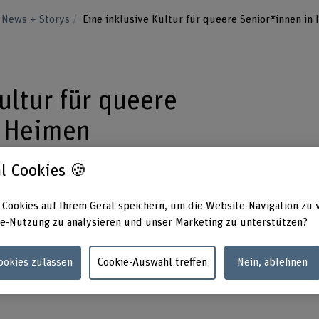
News + Storys
Eine inklusive Kultur für queere Senior*innen in
ultur für queere
n Heimen
l Cookies 🍪
t 2027 laufende Projekt «queer key» zielt
 Cookies auf Ihrem Gerät speichern, um die Website-Navigation zu 
den von Alters- und Pflegeheimen für die
e-Nutzung zu analysieren und unser Marketing zu unterstützen?
rer Menschen zu sensibilisieren und
.
Cookies zulassen
Cookie-Auswahl treffen
Nein, ablehnen