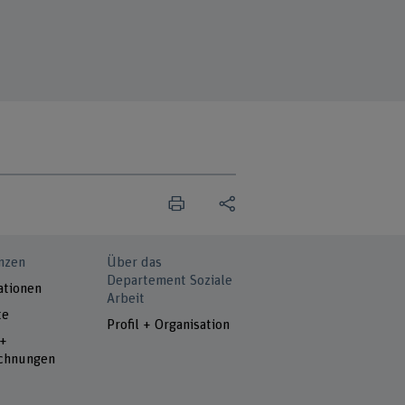
nzen
Über das
Departement Soziale
ationen
Arbeit
te
Profil + Organisation
 +
chnungen