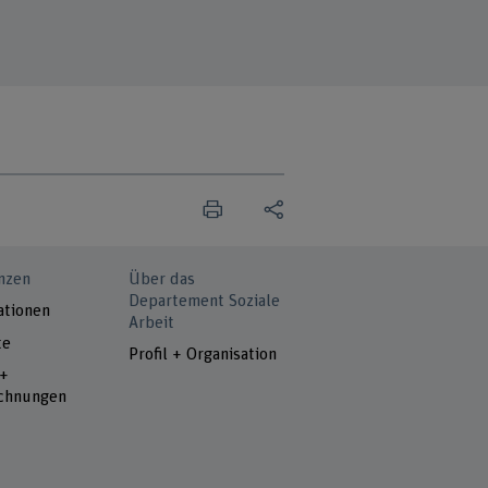
nzen
Über das
Departement Soziale
ationen
Arbeit
te
Profil + Organisation
 +
chnungen