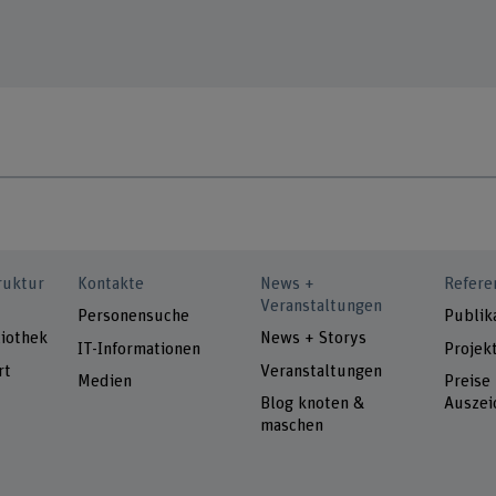
ruktur
Kontakte
News +
Refere
Veranstaltungen
Personensuche
Publik
iothek
News + Storys
IT-Informationen
Projek
rt
Veranstaltungen
Medien
Preise
Blog knoten &
Auszei
maschen