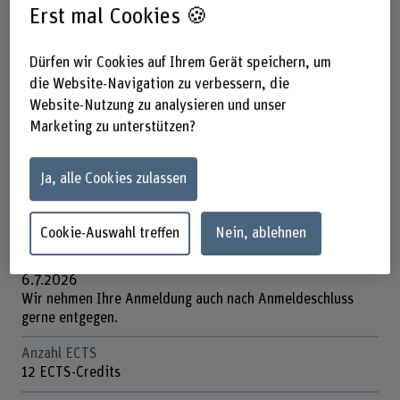
Erst mal Cookies 🍪
Steckbrief
Dürfen wir Cookies auf Ihrem Gerät speichern, um
Titel/Abschluss
die Website-Navigation zu verbessern, die
Certificate of Advanced Studies (CAS)
Website-Nutzung zu analysieren und unser
Marketing zu unterstützen?
Dauer
17.5 Studientage, ca. 12 h Intervision, ca. 5 h individuelles
Coaching
Ja, alle Cookies zulassen
Unterrichtstage
Diverse Durchführungsdaten
Cookie-Auswahl treffen
Nein, ablehnen
Anmeldefrist
6.7.2026
Wir nehmen Ihre Anmeldung auch nach Anmeldeschluss
gerne entgegen.
Anzahl ECTS
12 ECTS-Credits